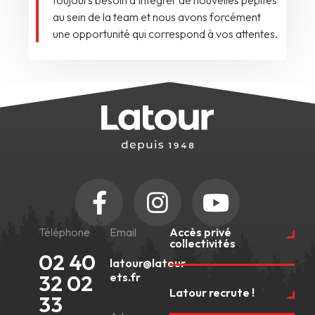
toujours besoin d’intégrer de nouvelles pépites
au sein de la team et nous avons forcément
une opportunité qui correspond à vos attentes.
Téléphone
Email
Accès privé
collectivités
02 40
latour@latour-
32 02
ets.fr
Latour recrute !
33