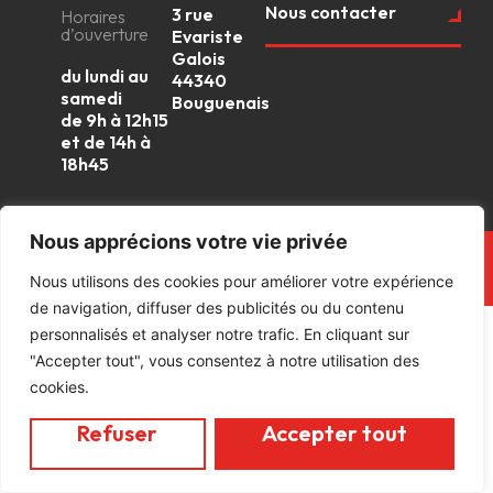
Nous contacter
3 rue
Horaires
d’ouverture
Evariste
Galois
du lundi au
44340
samedi
Bouguenais
de 9h à 12h15
et de 14h à
18h45
Nous apprécions votre vie privée
Tous droits réservés © Latour 2022 |
Réalisation Agence Web Vannes
Nous utilisons des cookies pour améliorer votre expérience
Webapic
|
Mentions légales
de navigation, diffuser des publicités ou du contenu
personnalisés et analyser notre trafic. En cliquant sur
"Accepter tout", vous consentez à notre utilisation des
cookies.
Refuser
Accepter tout