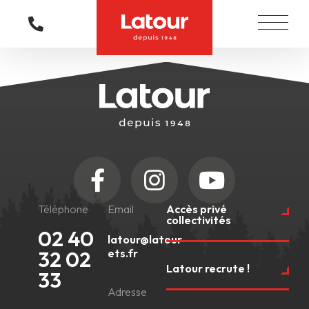
Le Groupe
Téléphone
Email
Accès privé
collectivités
02 40
latour@latour-
32 02
ets.fr
Latour recrute !
33
Adresse