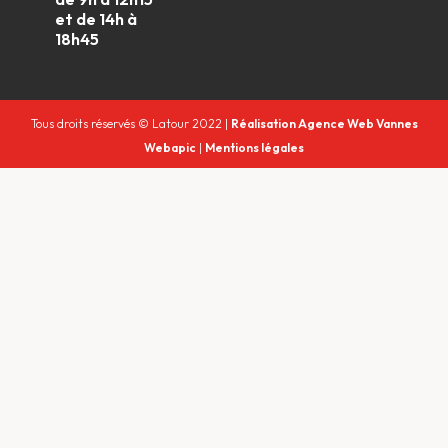
et de 14h à
18h45
Tous droits réservés © Latour 2022 |
Réalisation Agence Web Vannes
Webapic
|
Mentions légales