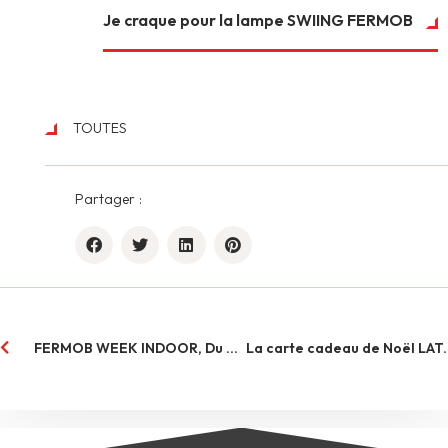
Je craque pour la lampe SWIING FERMOB
TOUTES
Partager :
FERMOB WEEK INDOOR, Du 22 octobre au 11 novembre 2025
La carte cad