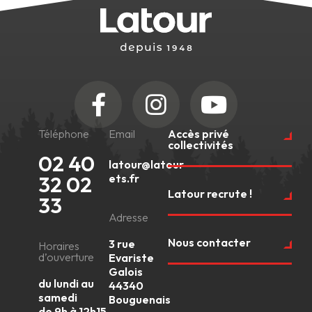
Téléphone
Email
Accès privé
collectivités
02 40
latour@latour-
32 02
ets.fr
Latour recrute !
33
Adresse
Nous contacter
3 rue
Horaires
d’ouverture
Evariste
Galois
du lundi au
44340
samedi
Bouguenais
de 9h à 12h15