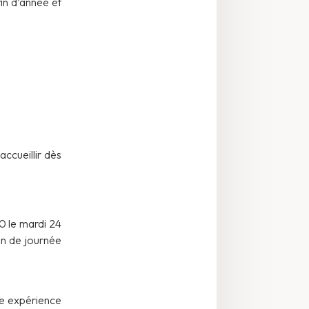
fin d’année et
ccueillir dès
0 le mardi 24
in de journée
re expérience