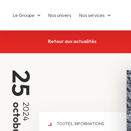
Le Groupe
Nos univers
Nos services
Retour aux actualités
25
octobre
2024
TOUTES
,
INFORMATIONS