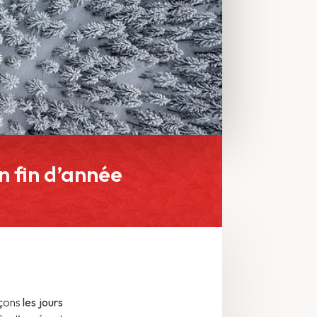
n fin d’année
nçons
les jours