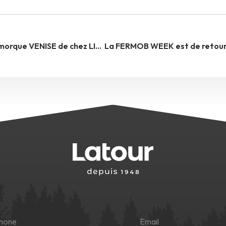
Opération spéciale remorque VENISE de chez LIDER ! –TERMINÉE–
phone
Email