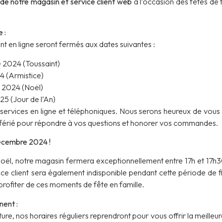
de notre magasin et service client web
à l’occasion des fêtes de 
e :
nt en ligne seront fermés aux dates suivantes :
 2024 (Toussaint)
4 (Armistice)
 2024 (Noël)
25 (Jour de l’An)
services en ligne et téléphoniques. Nous serons heureux de vous a
 férié pour répondre à vos questions et honorer vos commandes.
décembre 2024 !
 Noël, notre magasin fermera exceptionnellement entre 17h et 17h3
e client sera également indisponible pendant cette période de f
 profiter de ces moments de fête en famille.
nent :
re, nos horaires réguliers reprendront pour vous offrir la meilleu